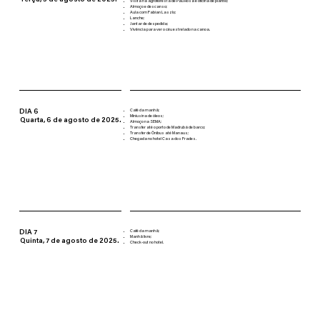
Terça, 5 de agosto de 2025.
Visita na agrofloresta de Pau Rosa e oficina de plantio;
Almoço e descanso;
Aula com Fabian Laszlo;
Lanche;
Jantar de despedida;
Vivência para ver o céu estrelado na canoa.
DIA 6
Café da manhã;
Miniusina de óleos;
Quarta, 6 de agosto de 2025.
Almoço na SEMA;
Transfer até o porto de Madrubá de barco;
Transfer de Ônibus até Manaus;
Chegada no hotel Casa dos Frades.
DIA 7
Café da manhã;
Manhã livre;
Quinta, 7 de agosto de 2025.
Check-out no hotel.