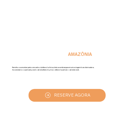
MERGULHE NA MAGIA DA
AMAZÔNIA
Permita-se envolver pelos encantos da floresta Amazônica e embarque em uma viagem transformadora.
Ao concluir essa jornada, você sairá da floresta, mas a floresta jamais sairá de você.
RESERVE AGORA