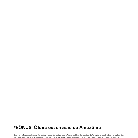
*BÔNUS:
Óleos essenciais da Amazônia
Quem for no Tour Aromático da Amazônia ganhará gratuitamente o Workshop Óleos Essenciais da Amazônia ministrado em formato online
em junho, antecipadamente à viagem. E terá a oportunidade de presencialmente tirar dúvidas com Fábián sobre as plantas amazônicas