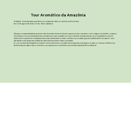
Tour Aromático da Amazônia
10ª Edição - Aromaterapia na prática e uso seguro dos óleos essenciais da Amazônia.
De 1 a 7 de agosto de 2025. 2º Lote - Turma adicional
Não perca a oportunidade de vivenciar o Tour Aromático da Amazônia em agosto, um dos momentos mais mágicos do ano! Nessa época,
o rio começa a secar, revelando praias paradisíacas que só podem ser vistas durante a temporada de seca. A experiência se torna
ainda mais especial com a chegada da lua cheia, iluminando as noites na Floresta, e a celebração da tradicional Festa Cajumã – uma
vibrante festa local que une o melhor do caju e do tucumã, frutos típicos da região.
Essa é a chance de mergulhar na natureza amazônica e em sua cultura rica, enquanto você explora os óleos essenciais da Floresta e
desfruta de paisagens únicas. Garanta sua vaga para esse encontro sensorial inesquecível! Turma adicional.