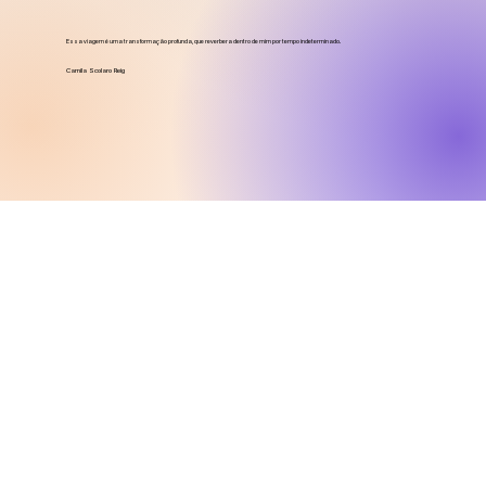
Essa viagem é uma transformação profunda, que reverbera dentro de mim por tempo indeterminado.
Camila Scolaro Reig