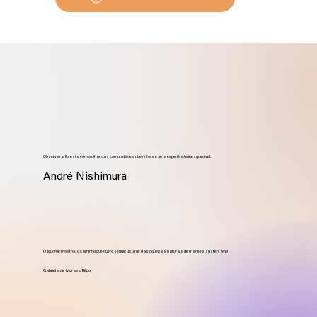
Observar a floresta com o olhar das comunidades ribeirinhas é uma experiência inesquecível.
André Nishimura
O Tour me mostrou o caminho que quero seguir: usufruir das riquezas naturais de maneira sustentável
Gabriela de Moraes Rêgo