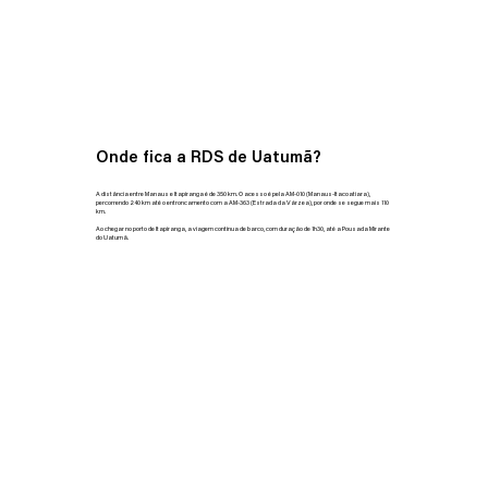
Onde fica a RDS de Uatumã?
A distância entre Manaus e Itapiranga é de 350 km. O acesso é pela AM-010 (Manaus-Itacoatiara),
percorrendo 240 km até o entroncamento com a AM-363 (Estrada da Várzea), por onde se segue mais 110
km.
Ao chegar no porto de Itapiranga, a viagem continua de barco, com duração de 1h30, até a Pousada Mirante
do Uatumã.