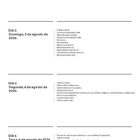
DIA 3
Café da manhã;
Visita na Comunidade Caribi;
Domingo, 3 de agosto de
Oficina de papel semente;
2025.
Almoço na Comunidade Caribi;
Descanso;
Feira da Inatú;
Oficina na movelaria;
Ritual banho de ervas;
Banho de Rio com pôr do sol;
Jantar festivo e roda de conversa;
Retorno para pousada.
DIA 4
Café da manhã;
Trilha na floresta Breumaru;
Segunda, 4 de agosto de
Vivência do breu e ma copaíba;
2025.
Almoço e descanso;
Visita na Comunidade do Livramento para ver artefatos indígenas, viveiro de plantas e defumação
de ervas para proteção;
Lanche na pousada;
Jantar na pousada.
DIA 5
Nascer do sol no rio para vivenciar os sons da Floresta (opcional);
Café da manhã;