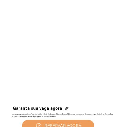
Garanta sua vaga agora! 🌿
As vagas para o próximo Tour Aromático são limitadas e estão acabando! Não perca a chance de viver essa experiência transformadora
na Amazônia. Reserve já e aproveite condições exclusivas!
RESERVAR AGORA