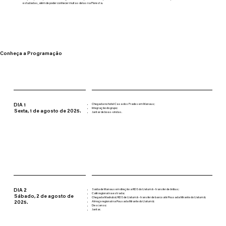
estudadas, além de poder conhecer muitas delas na Floresta.
Conheça a Programação
DIA 1
Chegada no hotel Casa dos Frades em Manaus;
Integração do grupo;
Sexta, 1 de agosto de 2025.
Jantar de boas-vindas.
DIA 2
Saída de Manaus em direção a RDS do Uatumã - transfer de ônibus;
Café regional na estrada;
Sábado, 2 de agosto de
Chegada Madrubá/RDS de Uatumã - transfer de barco até Pousada Mirante do Uatumã;
2025.
Almoço regional na Pousada Mirante do Uatumã;
Descanso;
Jantar.